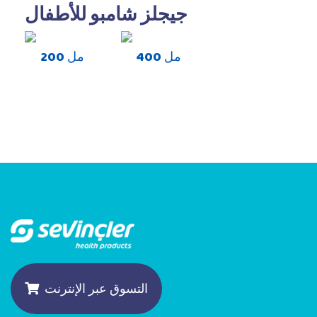
جيجلز شامبو للأطفال
400 مل
200 مل
التسوق عبر الإنترنت