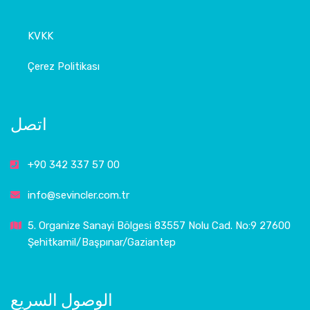
KVKK
Çerez Politikası
اتصل
+90 342 337 57 00
info@sevincler.com.tr
5. Organize Sanayi Bölgesi 83557 Nolu Cad. No:9 27600
Şehitkamil/Başpınar/Gaziantep
الوصول السريع