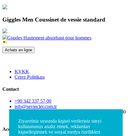
Giggles Men Coussinet de vessie standard
Giggles Hautement absorbant pour hommes
Achats en ligne
KVKK
Çerez Politikası
Contact
+90 342 337 57 00
info@sevincler.com.tr
5. Organize Sanayi Bölgesi 83557 Nolu Cad. No:9 27600
Şehitkamil/Başpınar/Gaziantep
Ziyaretiniz sırasında kişisel verileriniz siteyi
kullanımınızı analiz etmek, reklamları
Accès rapide
kişiselleştirmek ve sosyal medya özellikleri