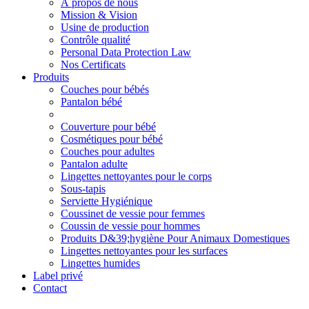
À propos de nous
Mission & Vision
Usine de production
Contrôle qualité
Personal Data Protection Law
Nos Certificats
Produits
Couches pour bébés
Pantalon bébé
Couverture pour bébé
Cosmétiques pour bébé
Couches pour adultes
Pantalon adulte
Lingettes nettoyantes pour le corps
Sous-tapis
Serviette Hygiénique
Coussinet de vessie pour femmes
Coussin de vessie pour hommes
Produits D&39;hygiène Pour Animaux Domestiques
Lingettes nettoyantes pour les surfaces
Lingettes humides
Label privé
Contact