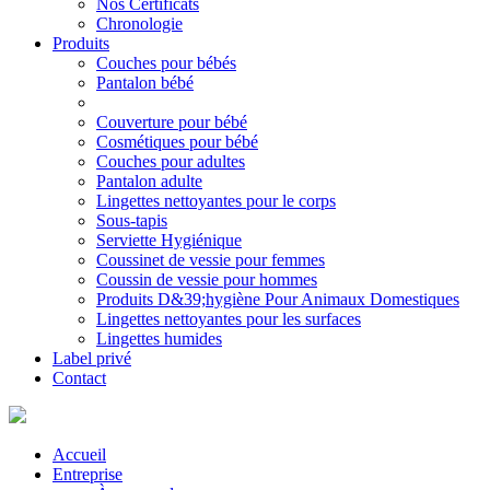
Nos Certificats
Chronologie
Produits
Couches pour bébés
Pantalon bébé
Couverture pour bébé
Cosmétiques pour bébé
Couches pour adultes
Pantalon adulte
Lingettes nettoyantes pour le corps
Sous-tapis
Serviette Hygiénique
Coussinet de vessie pour femmes
Coussin de vessie pour hommes
Produits D&39;hygiène Pour Animaux Domestiques
Lingettes nettoyantes pour les surfaces
Lingettes humides
Label privé
Contact
Accueil
Entreprise