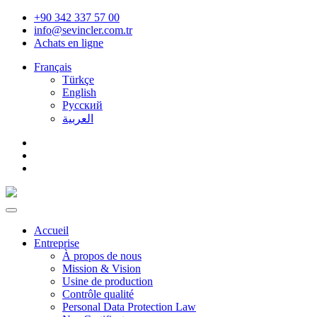
+90 342 337 57 00
info@sevincler.com.tr
Achats en ligne
Français
Türkçe
English
Pусский
العربية
Accueil
Entreprise
À propos de nous
Mission & Vision
Usine de production
Contrôle qualité
Personal Data Protection Law