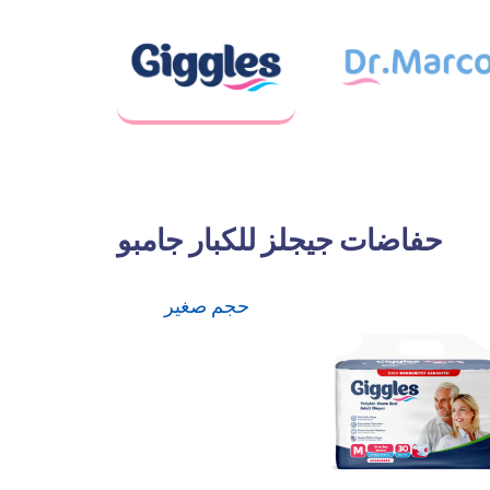
حفاضات جيجلز للكبار جامبو
حجم صغير