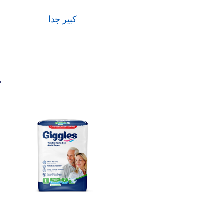
كبير جدا
ح