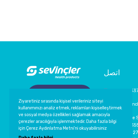
اتصل
+90 342 33
التسوق عبر الإنترنت
Ziyaretiniz sırasında kişisel verileriniz siteyi
info@sevincl
kullanımınızı analiz etmek, reklamları kişiselleştirmek
ve sosyal medya özellikleri sağlamak amacıyla
5. Organize 
çerezler aracılığıyla işlenmektedir. Daha fazla bilgi
KVKK
Bölgesi 835
için Çerez Aydınlatma Metni’ni okuyabilirsiniz
Cad. No:9 2
Çerez Politikası
Daha fazla bilgi