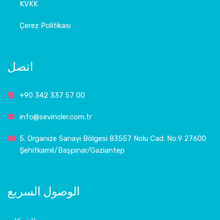
KVKK
Çerez Politikası
اتصل
+90 342 337 57 00
info@sevincler.com.tr
5. Organize Sanayi Bölgesi 83557 Nolu Cad. No:9 27600
Şehitkamil/Başpınar/Gaziantep
الوصول السريع