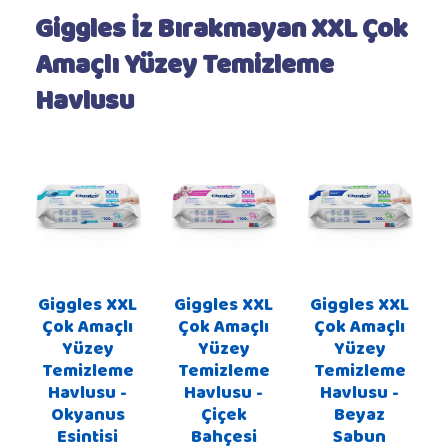
Giggles İz Bırakmayan XXL Çok
Amaçlı Yüzey Temizleme
Havlusu
Giggles XXL
Giggles XXL
Giggles XXL
Çok Amaçlı
Çok Amaçlı
Çok Amaçlı
Yüzey
Yüzey
Yüzey
Temizleme
Temizleme
Temizleme
Havlusu -
Havlusu -
Havlusu -
Okyanus
Çiçek
Beyaz
Esintisi
Bahçesi
Sabun